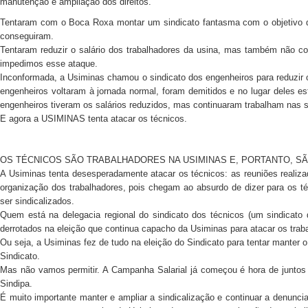
manutenção e ampliação dos direitos.
Tentaram com o Boca Roxa montar um sindicato fantasma com o objetivo de
conseguiram.
Tentaram reduzir o salário dos trabalhadores da usina, mas também não co
impedimos esse ataque.
Inconformada, a Usiminas chamou o sindicato dos engenheiros para reduzir 
engenheiros voltaram à jornada normal, foram demitidos e no lugar deles 
engenheiros tiveram os salários reduzidos, mas continuaram trabalham nas s
E agora a USIMINAS tenta atacar os técnicos.
OS TÉCNICOS SÃO TRABALHADORES NA USIMINAS E, PORTANTO, S
A Usiminas tenta desesperadamente atacar os técnicos: as reuniões reali
organização dos trabalhadores, pois chegam ao absurdo de dizer para os 
ser sindicalizados.
Quem está na delegacia regional do sindicato dos técnicos (um sindicato
derrotados na eleição que continua capacho da Usiminas para atacar os trab
Ou seja, a Usiminas fez de tudo na eleição do Sindicato para tentar manter 
Sindicato.
Mas não vamos permitir. A Campanha Salarial já começou é hora de juntos 
Sindipa.
É muito importante manter e ampliar a sindicalização e continuar a denunc