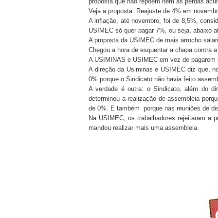
proposta que não repõem nem as perdas ac
Veja a proposta: Reajuste de 4% em novembro
A inflação, até novembro, foi de 8,5%, cons
USIMEC só quer pagar 7%, ou seja, abaixo até
A proposta da USIMEC de mais arrocho salaria
Chegou a hora de esquentar a chapa contra a 
A USIMINAS e USIMEC em vez de pagarem o qu
A direção da Usiminas e USIMEC diz que, no 
0% porque o Sindicato não havia feito assemb
A verdade é outra: o Sindicato, além do dir
determinou a realização de assembleia porqu
de 0%. E também porque nas reuniões de d
Na USIMEC, os trabalhadores rejeitaram a p
mandou realizar mais uma assembleia.