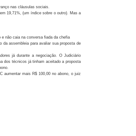
vanço nas cláusulas sociais.
 em 19,71%, (um índice sobre o outro). Mas a
 não caia na conversa fiada da chefia
o da assembleia para avaliar sua proposta de
adores já durante a negociação. O Judiciário
a dos técnicos já tinham aceitado a proposta
bono.
EC aumentar mais R$ 100,00 no abono, o juiz