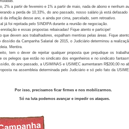
umuladas.
, 2% a partir de fevereiro e 1% a partir de maio, nada de abono e nenhum a
iderando a perda de 10,33%, do ano passado, nosso salário já está defasado
 da inflação desse ano, e ainda por cima, parcelado, sem retroativo.
l já foi rejeitada pelo SINDIPA durante a reunião de negociação.
enrolação e essas propostas rebaixadas! Fique atento e participe!
e devem aos trabalhadores, espalham mentiras pelas áreas. Fique atento e
dissídio da Campanha Salarial de 2015, o Judiciário determinou a realizaçã
leia. Mentira.
eito, tem o dever de rejeitar qualquer proposta que prejudique os trabalh
e os pelegos que estão no sindicato dos engenheiros e no sindicato fantasm
issídio, do ano passado, a USIMINAS e USIMEC aumentaram R$200,00 no a
roposta na assembleia determinada pelo Judiciário e só pelo fato da USIM
Por isso, precisamos ficar firmes e nos mobilizarmos.
Só na luta podemos avançar e impedir os ataques.