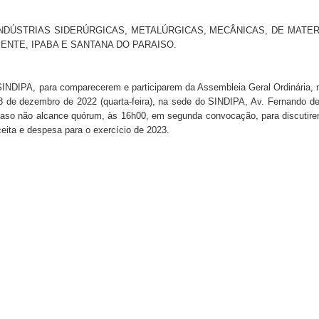
NDÚSTRIAS SIDERÚRGICAS, METALÚRGICAS, MECÂNICAS, DE MATERI
IENTE, IPABA E SANTANA DO PARAISO.
NDIPA, para comparecerem e participarem da Assembleia Geral Ordinária, nos 
 28 de dezembro de 2022 (quarta-feira), na sede do SINDIPA, Av. Fernando de
caso não alcance quórum, às 16h00, em segunda convocação, para discutirem 
ceita e despesa para o exercício de 2023.